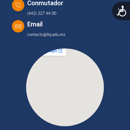
Conmutador
A
(442) 227 44 00
Email
contacto@itq.edu.mx