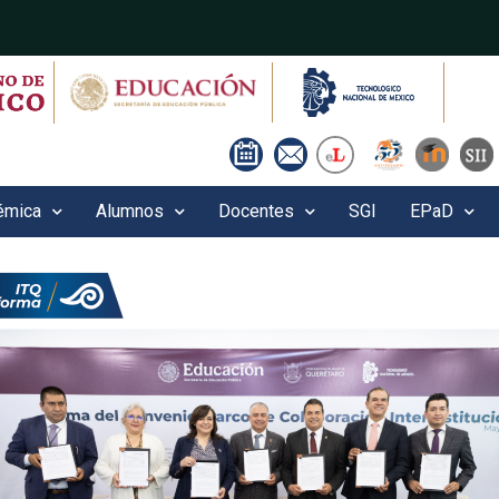
émica
Alumnos
Docentes
SGI
EPaD