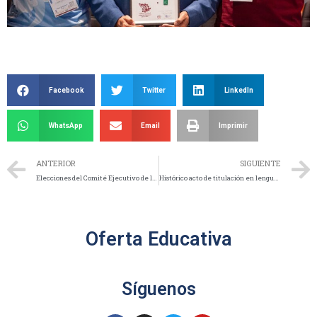
Facebook
Twitter
LinkedIn
WhatsApp
Email
Imprimir
ANTERIOR
SIGUIENTE
Elecciones del Comité Ejecutivo de la Sociedad de Alumnos para el Instituto Tecnológico de Querétaro
Histórico acto de titulación en lengua otomí en el ITQ
Oferta Educativa
Síguenos