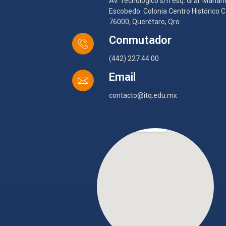
Av. Tecnológico s/n esq. Gral. Marian
Escobedo. Colonia Centro Histórico C.
76000, Querétaro, Qro.
Conmutador
(442) 227 44 00
Email
contacto@itq.edu.mx