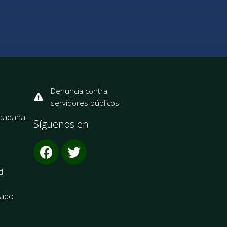
Denuncia contra
servidores públicos
udadana.
Síguenos en
d
cado