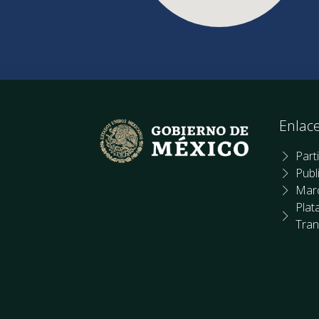
Enlac
Part
Publ
Marc
Plat
Tran