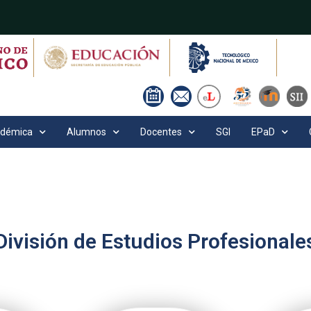
adémica
Alumnos
Docentes
SGI
EPaD
División de Estudios Profesionale