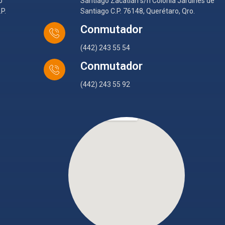
o
Santiago Zacatlán s/n Colonia Jardines de
P.
Santiago C.P. 76148, Querétaro, Qro.
Conmutador
(442) 243 55 54
Conmutador
(442) 243 55 92