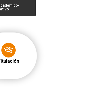
Académico-
ativo
itulación