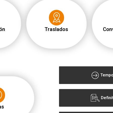
ón
Traslados
Con
Tempo
Defini
as