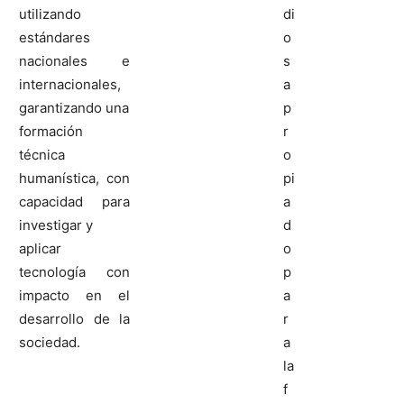
utilizando
di
estándares
o
nacionales e
s
internacionales,
a
garantizando una
p
formación
r
técnica
o
humanística, con
pi
capacidad para
a
investigar y
d
aplicar
o
tecnología con
p
impacto en el
a
desarrollo de la
r
sociedad.
a
la
f