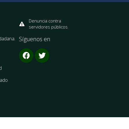
Denuncia contra
servidores públicos
Síguenos en
udadana.
d
cado