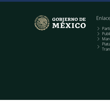
Enlac
Part
Publ
Marc
Plat
Tran