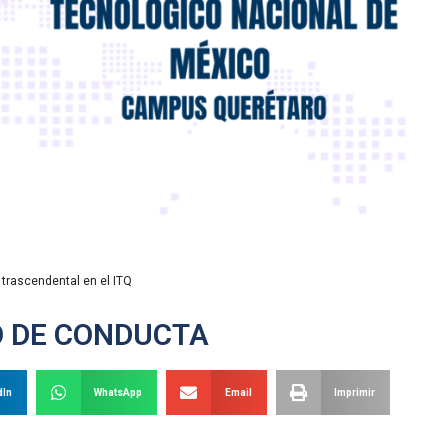
trascendental en el ITQ
O DE CONDUCTA
dIn
WhatsApp
Email
Imprimir