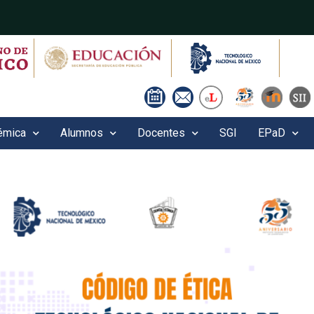
émica
Alumnos
Docentes
SGI
EPaD