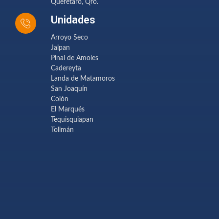
Querétaro, Qro.
Unidades
Arroyo Seco
Jalpan
Pinal de Amoles
Cadereyta
Landa de Matamoros
San Joaquín
Colón
El Marqués
Tequisquiapan
Tolimán