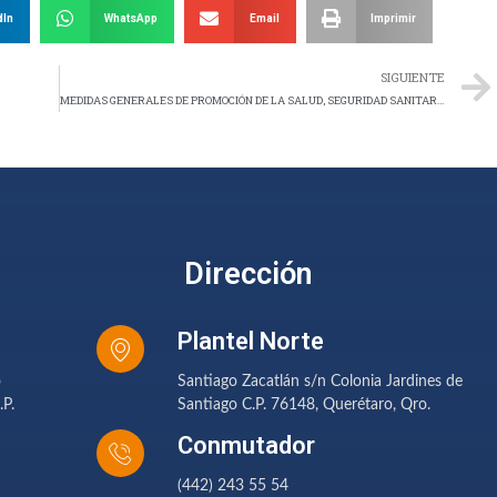
dIn
WhatsApp
Email
Imprimir
SIGUIENTE
MEDIDAS GENERALES DE PROMOCIÓN DE LA SALUD, SEGURIDAD SANITARIA Y ESQUEMA DE TRABAJO EN EL REGRESO DE LAS ACTIVIDADES PRESENCIALES
Dirección
Plantel Norte
o
Santiago Zacatlán s/n Colonia Jardines de
.P.
Santiago C.P. 76148, Querétaro, Qro.
Conmutador
(442) 243 55 54