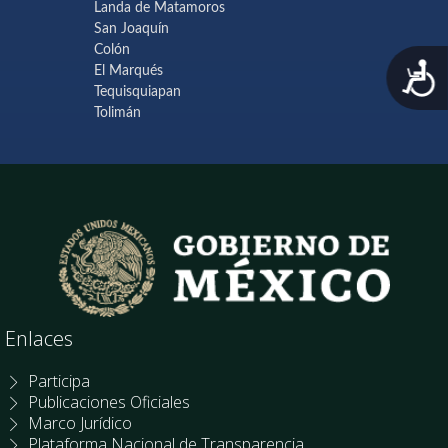
Landa de Matamoros
San Joaquín
Colón
A
El Marqués
Tequisquiapan
Tolimán
Enlaces
Participa
Publicaciones Oficiales
Marco Jurídico
Plataforma Nacional de Transparencia