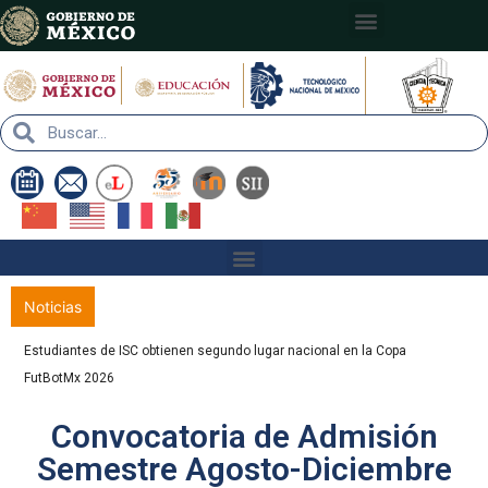
Nota:
este
sitio
web
incluye
un
sistema
de
accesibilidad.
Noticias
Estudiantes de ISC obtienen segundo lugar nacional en la Copa
FutBotMx 2026
Convocatoria de Admisión
Semestre Agosto-Diciembre