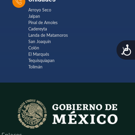
Arroyo Seco
Jalpan
Pinal de Amoles
Cadereyta
Landa de Matamoros
San Joaquín
A
Colón
El Marqués
Tequisquiapan
Tolimán