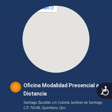
Oficina Modalidad Presencial a
A
Distancia
Santiago Zacatlán s/n Colonia Jardines de Santiago
C.P. 76148, Querétaro, Qro.