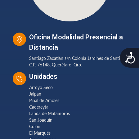
Oficina Modalidad Presencial a
Distancia
A
Santiago Zacatlán s/n Colonia Jardines de Santiago
C.P. 76148, Querétaro, Qro.
Unidades
Arroyo Seco
Jalpan
Pinal de Amoles
Cadereyta
Landa de Matamoros
San Joaquín
Colón
El Marqués