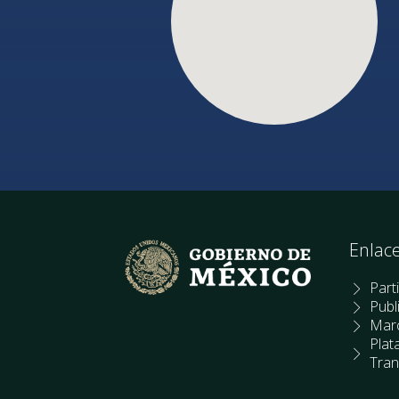
Enlac
Part
Publ
Marc
Plat
Tran