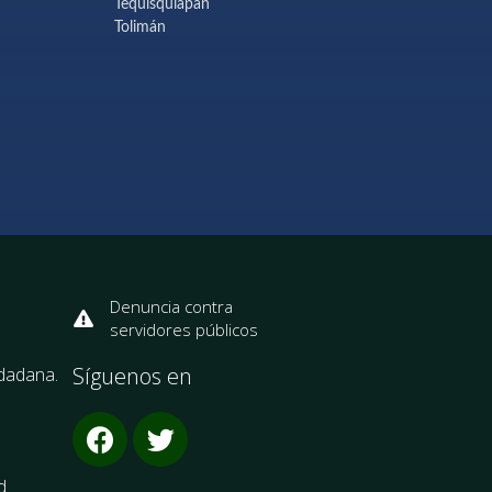
Tequisquiapan
Tolimán
Denuncia contra
servidores públicos
Síguenos en
udadana.
d