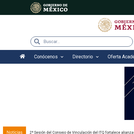
Nota:
este
sitio
web
incluye
un
sistema
de
accesibilidad.
Conócenos
Directorio
Oferta Acad
Presione
Control-
F11
para
ajustar
el
sitio
web
a
las
personas
con
Noticias
2ª Sesión del Consejo de Vinculación del ITQ fortalece alianza