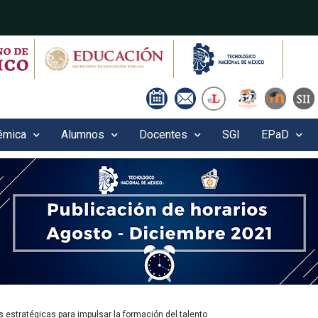
émica
Alumnos
Docentes
SGI
EPaD
s estratégicas para impulsar la formación del talento