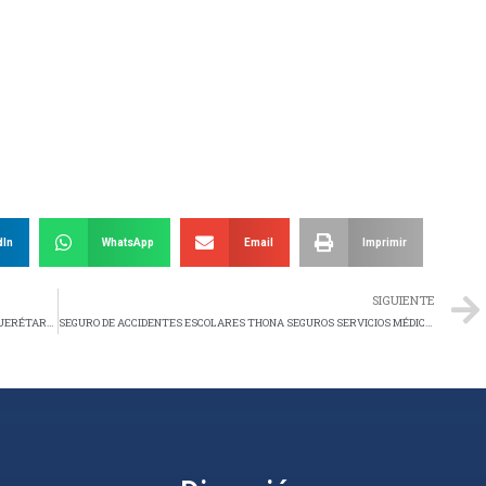
dIn
WhatsApp
Email
Imprimir
SIGUIENTE
DOCENTES DEL TECNOLÓGICO NACIONAL DE MÉXICO CAMPUS QUERÉTARO OBTIENEN ESTUDIOS DE POSGRADO DE DOCTORADO
SEGURO DE ACCIDENTES ESCOLARES THONA SEGUROS SERVICIOS MÉDICOS