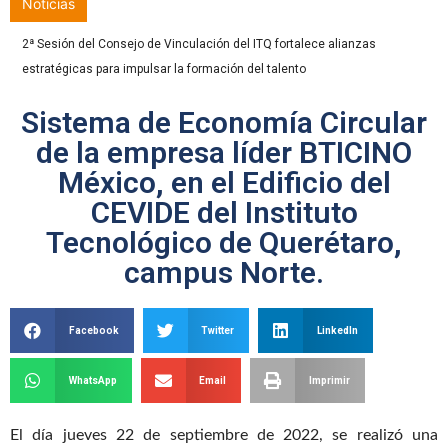
Noticias
Con orgullo y compromiso, 286 egresados culminan una etapa
trascendental en el ITQ
Sistema de Economía Circular
de la empresa líder BTICINO
México, en el Edificio del
CEVIDE del Instituto
Tecnológico de Querétaro,
campus Norte.
Facebook
Twitter
LinkedIn
WhatsApp
Email
Imprimir
El día jueves 22 de septiembre de 2022, se realizó una