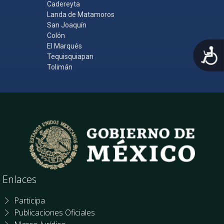
Cadereyta
Landa de Matamoros
San Joaquín
Colón
El Marqués
A
Tequisquiapan
Tolimán
Enlaces
Participa
Publicaciones Oficiales