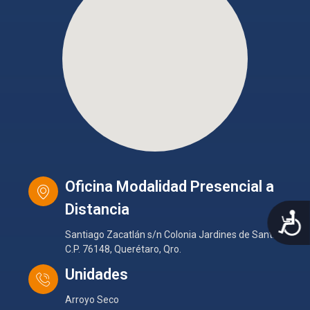
Oficina Modalidad Presencial a
Distancia
A
Santiago Zacatlán s/n Colonia Jardines de Santiago
C.P. 76148, Querétaro, Qro.
Unidades
Arroyo Seco