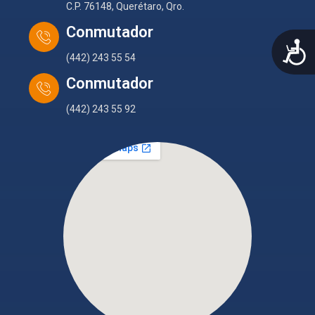
C.P. 76148, Querétaro, Qro.
Conmutador
A
(442) 243 55 54
Conmutador
(442) 243 55 92