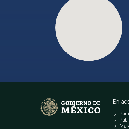
Enlac
Part
Publ
Marc