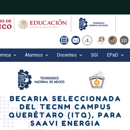
émica
Alumnos
Docentes
SGI
EPaD