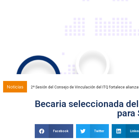
discapacidad
visual
que
están
usando
un
lector
de
pantalla;
Presione
Control-
F10
para
abrir
Noticias
2ª Sesión del Consejo de Vinculación del ITQ fortalece alianza
un
menú
Becaria seleccionada de
de
para 
accesibilidad.
Facebook
Twitter
Linke