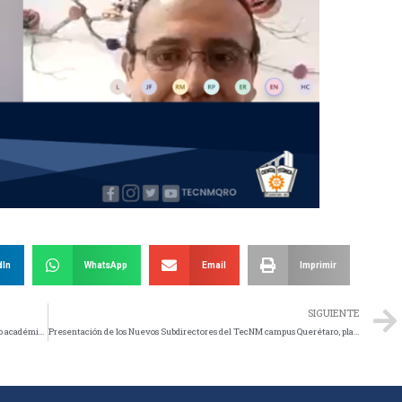
dIn
WhatsApp
Email
Imprimir
SIGUIENTE
“Concurso de Programación” a desarrollarse en el marco del evento académico de la Jornada Académica “Hablemos de TI”
Presentación de los Nuevos Subdirectores del TecNM campus Querétaro, plantel Norte.