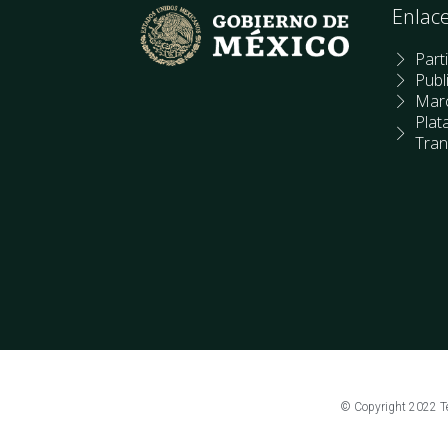
Enlac
Part
Publ
Marc
Plat
Tran
© Copyright 2022 Te