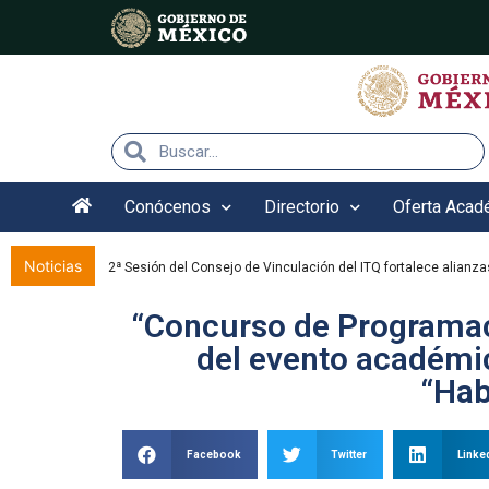
Nota:
este
sitio
web
incluye
un
sistema
de
accesibilidad.
Conócenos
Directorio
Oferta Acad
Presione
Control-
F11
Noticias
2ª Sesión del Consejo de Vinculación del ITQ fortalece alianza
para
ajustar
“Concurso de Programaci
el
del evento académi
sitio
web
“Hab
a
las
personas
Facebook
Twitter
Linke
con