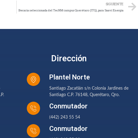
SIGUIENTE
Becaria seleccionada del TecNM campus Querétaro (ITQ), para Saavi Energia
Dirección
Plantel Norte
o
Santiago Zacatlán s/n Colonia Jardines de
.P.
Santiago C.P. 76148, Querétaro, Qro.
Conmutador
(442) 243 55 54
Conmutador