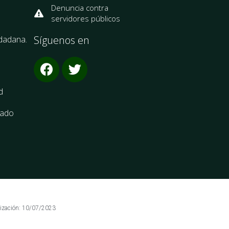
Denuncia contra
servidores públicos
Síguenos en
udadana.
d
cado
lización: 10/07/2023