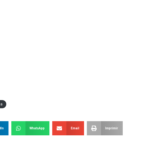
ga
dIn
WhatsApp
Email
Imprimir