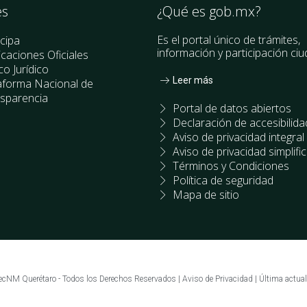
es
¿Qué es gob.mx?
Es el portal único de trámites,
icipa
información y participación ci
icaciones Oficiales
o Jurídico
Leer más
aforma Nacional de
sparencia
Portal de datos abiertos
Declaración de accesibilida
Aviso de privacidad integral
Aviso de privacidad simplifi
Términos y Condiciones
Política de seguridad
Mapa de sitio
cNM Querétaro - Todos los Derechos Reservados | Aviso de Privacidad | Última actua