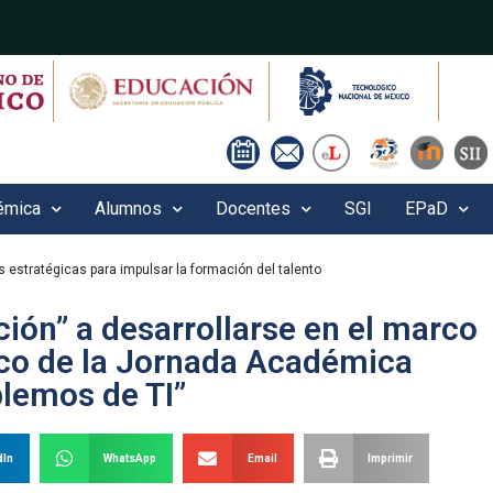
émica
Alumnos
Docentes
SGI
EPaD
s estratégicas para impulsar la formación del talento
ón” a desarrollarse en el marco
co de la Jornada Académica
lemos de TI”
dIn
WhatsApp
Email
Imprimir