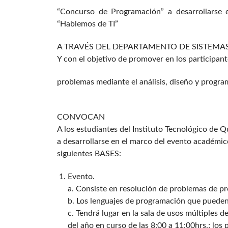
discapacidad
“Concurso de Programación” a desarrollarse
visual
que
“Hablemos de TI”
están
usando
A TRAVÉS DEL DEPARTAMENTO DE SISTEMA
un
Y con el objetivo de promover en los participant
lector
de
problemas mediante el análisis, diseño y progra
pantalla;
Presione
Control-
CONVOCAN
F10
A los estudiantes del Instituto Tecnológico de 
para
abrir
a desarrollarse en el marco del evento académic
un
siguientes BASES:
menú
de
Evento.
accesibilidad.
a. Consiste en resolución de problemas de p
b. Los lenguajes de programación que pueden 
c. Tendrá lugar en la sala de usos múltiples 
del año en curso de las 8:00 a 11:00hrs.; los