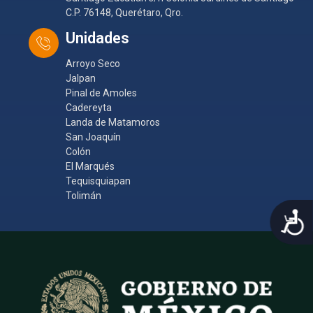
C.P. 76148, Querétaro, Qro.
Unidades
Arroyo Seco
Jalpan
Pinal de Amoles
Cadereyta
Landa de Matamoros
San Joaquín
Colón
El Marqués
Tequisquiapan
Tolimán
A