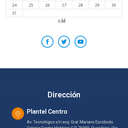
24
25
26
27
28
29
30
31
« Jul
Dirección
Plantel Centro
Av. Tecnológico s/n esq. Gral. Mariano Escobedo.
Colonia Centro Histórico C.P. 76000, Querétaro, Qro.