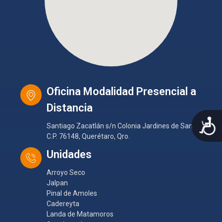
Oficina Modalidad Presencial a
Distancia
A
Santiago Zacatlán s/n Colonia Jardines de Santiago
C.P. 76148, Querétaro, Qro.
Unidades
Arroyo Seco
Jalpan
Pinal de Amoles
Cadereyta
Landa de Matamoros