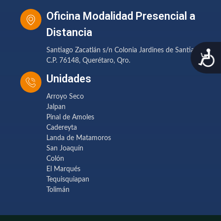
Oficina Modalidad Presencial a
Distancia
A
Santiago Zacatlán s/n Colonia Jardines de Santiago
C.P. 76148, Querétaro, Qro.
Unidades
Arroyo Seco
Jalpan
Pinal de Amoles
Cadereyta
Landa de Matamoros
San Joaquín
Colón
El Marqués
Tequisquiapan
Tolimán