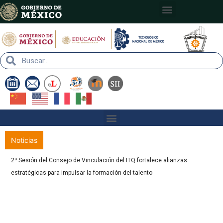
Nota:
este
sitio
web
incluye
un
sistema
de
accesibilidad.
Noticias
2ª Sesión del Consejo de Vinculación del ITQ fortalece alianzas
estratégicas para impulsar la formación del talento