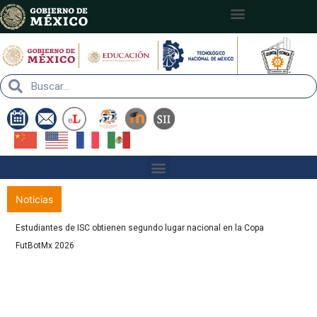
Nota:
este
sitio
web
incluye
un
sistema
de
accesibilidad.
Noticias
Estudiantes de ISC obtienen segundo lugar nacional en la Copa
FutBotMx 2026