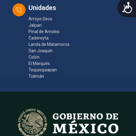
A
Unidades
Arroyo Seco
Jalpan
Pinal de Amoles
Cadereyta
Landa de Matamoros
San Joaquín
Colón
El Marqués
Tequisquiapan
Tolimán