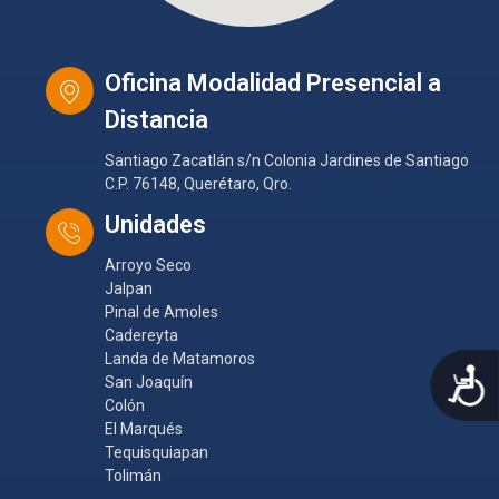
Oficina Modalidad Presencial a
Distancia
Santiago Zacatlán s/n Colonia Jardines de Santiago
C.P. 76148, Querétaro, Qro.
Unidades
Arroyo Seco
Jalpan
Pinal de Amoles
Cadereyta
Landa de Matamoros
A
San Joaquín
Colón
El Marqués
Tequisquiapan
Tolimán