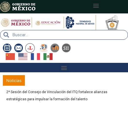
Nota:
este
sitio
web
incluye
un
sistema
de
accesibilidad.
Noticias
2ª Sesión del Consejo de Vinculación del ITQ fortalece alianzas
estratégicas para impulsar la formación del talento