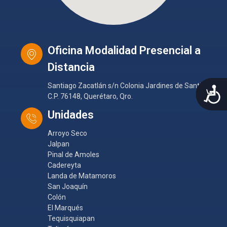
Oficina Modalidad Presencial a
Distancia
Santiago Zacatlán s/n Colonia Jardines de Santiago
A
C.P. 76148, Querétaro, Qro.
Unidades
Arroyo Seco
Jalpan
Pinal de Amoles
Cadereyta
Landa de Matamoros
San Joaquín
Colón
El Marqués
Tequisquiapan