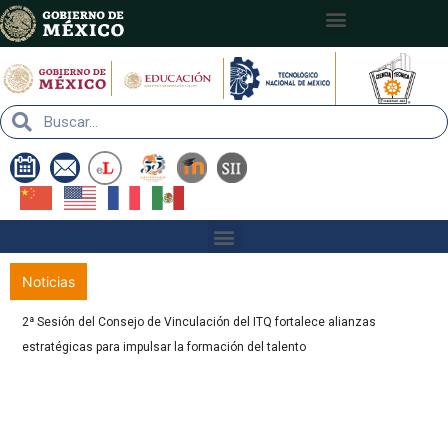
Nota:
este
sitio
web
incluye
un
sistema
de
accesibilidad.
Noticias
2ª Sesión del Consejo de Vinculación del ITQ fortalece alianzas
estratégicas para impulsar la formación del talento