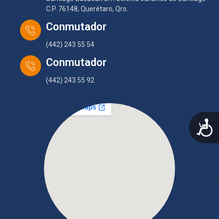
C.P. 76148, Querétaro, Qro.
Conmutador
(442) 243 55 54
Conmutador
(442) 243 55 92
A