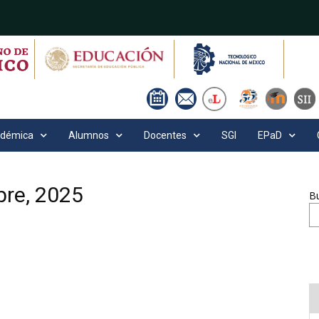
adémica
Alumnos
Docentes
SGI
EPaD
bre, 2025
B