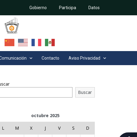
Gobierno
Participa
Datos
Comunicación
Contacto
Aviso Privacidad
uscar
Buscar
octubre 2025
L
M
X
J
V
S
D