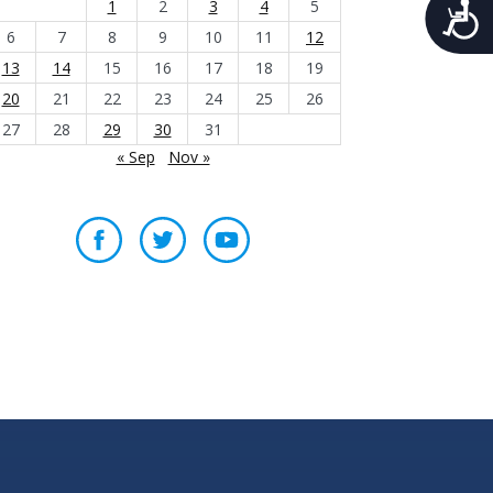
A
1
2
3
4
5
6
7
8
9
10
11
12
13
14
15
16
17
18
19
20
21
22
23
24
25
26
27
28
29
30
31
« Sep
Nov »