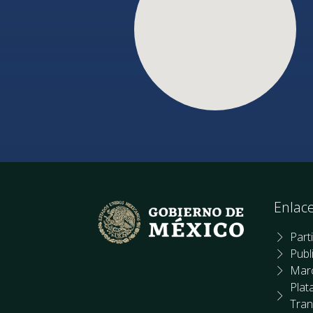
Enlac
Part
Publ
Marc
Plat
Tran