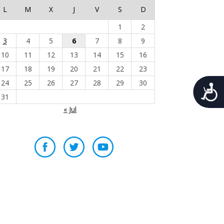
L
M
X
J
V
S
D
1
2
3
4
5
6
7
8
9
10
11
12
13
14
15
16
17
18
19
20
21
22
23
24
25
26
27
28
29
30
A
31
« Jul