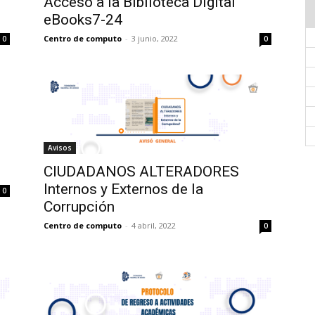
Acceso a la Biblioteca Digital
eBooks7-24
Centro de computo
-
3 junio, 2022
0
0
Avisos
CIUDADANOS ALTERADORES
Internos y Externos de la
0
Corrupción
Centro de computo
-
4 abril, 2022
0