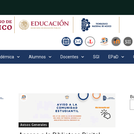
adémica
Alumnos
Docentes
SGI
EPaD
B
Avisos Generales