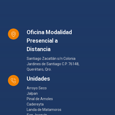
Oficina Modalidad
Presencial a
Distancia
Santiago Zacatlán s/n Colonia
Jardines de Santiago C.P. 76148,
Querétaro, Qro.
Unidades
Arroyo Seco
Jalpan
Pinal de Amoles
Cadereyta
Landa de Matamoros
San Joaquín