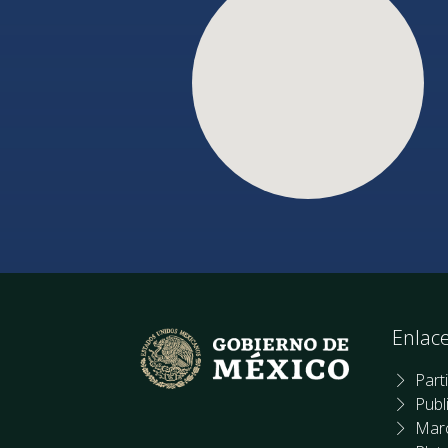
Enlac
Part
Publ
Marc