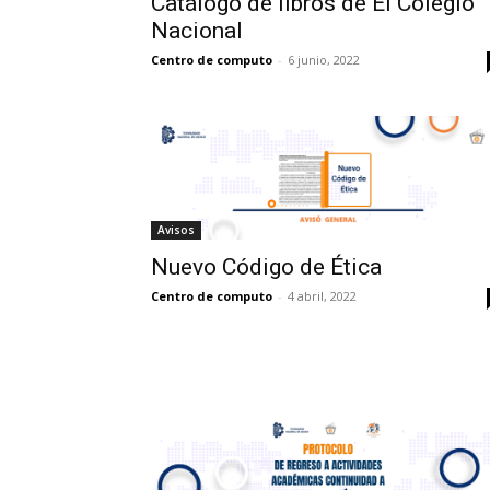
Catálogo de libros de El Colegio
discapacidad
Nacional
visual
que
Centro de computo
-
6 junio, 2022
están
usando
un
lector
de
pantalla;
Presione
Avisos
Control-
F10
Nuevo Código de Ética
para
Centro de computo
-
4 abril, 2022
abrir
un
menú
de
accesibilidad.